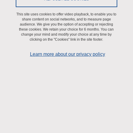
processus pour utiliser cette énergie est extrêmement complexe.
This site uses cookies to offer video playback, to enable you to
Au niveau cellulaire, une seule source d’énergie est utilisable,
share content on social networks, and to measure page
l’Adénosine Tri-Phosphate (ou ATP) qui fournit de l’énergie pour un
audience. We give you the option of accepting or rejecting
grand nombre de réactions permettant à nos cellules de bien
these cookies. We retain your choice for 6 months. You can
change your mind and modify your choice at any time by
fonctionner. Notre organisme produit cet ATP à partir des aliments
clicking on the "Cookies" link in the site footer.
que nous consommons et de l’oxygène que nous respirons grâce
à une succession d’étapes biochimiques.
Learn more about our privacy policy
Or, il arrive que certaines étapes de ce processus soient altérées
et que l’utilisation de l’énergie dans nos cellules ne soit plus
correcte. Cela favorise le développement de maladies chroniques
ou le vieillissement de notre organisme.
Au sein du Laboratoire nous étudions l’ensemble de ces réactions.
Nous essayons de mieux comprendre comment les facteurs
environnementaux (exercice, nutrition, cancer, diabète, pollution
etc.) vont les modifier pour pouvoir ensuite proposer des stratégies
thérapeutiques.