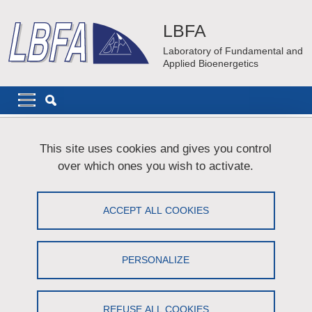
Skip to main content
Cookies management
LBFA
Laboratory of Fundamental and
Applied Bioenergetics
Navigation principale
Navigation principale mobile
Breadcrumb
Home
Grand public
This site uses cookies and gives you control
over which ones you wish to activate.
Grand public
ACCEPT ALL COOKIES
Share on Facebook
Share on LinkedIn
Print
Share
Share this page URL
PERSONALIZE
L’énergie est la source même de la vie….Lorsque vous marchez,
vous faites du sport, vous riez ou vous réfléchissez, vous avez
REFUSE ALL COOKIES
besoin d’énergie pour réaliser l’ensemble de ces actions. Or, le